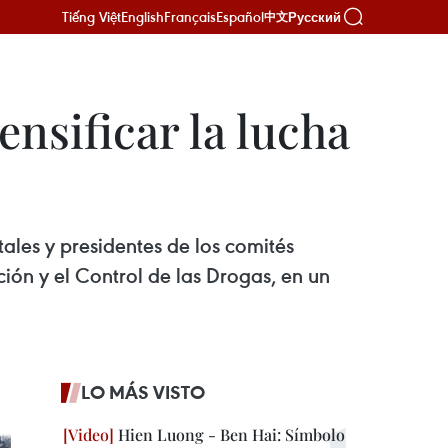
Tiếng Việt
English
Français
Español
Русский
中文
nsificar la lucha
ales y presidentes de los comités
ón y el Control de las Drogas, en un
LO MÁS VISTO
Hien Luong - Ben Hai: Símbolo