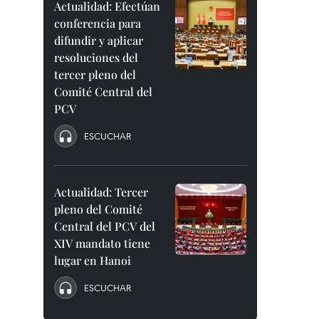
Actualidad: Efectúan
conferencia para
difundir y aplicar
resoluciones del
tercer pleno del
Comité Central del
PCV
ESCUCHAR
Actualidad: Tercer
pleno del Comité
Central del PCV del
XIV mandato tiene
lugar en Hanoi
ESCUCHAR