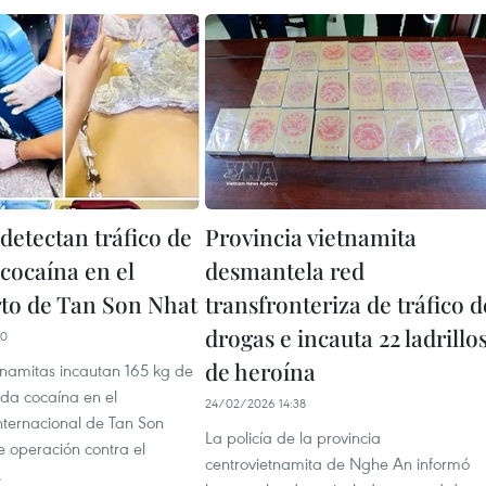
detectan tráfico de
Provincia vietnamita
 cocaína en el
desmantela red
to de Tan Son Nhat
transfronteriza de tráfico d
drogas e incauta 22 ladrillo
40
de heroína
namitas incautan 165 kg de
ida cocaína en el
24/02/2026 14:38
nternacional de Tan Son
La policía de la provincia
e operación contra el
centrovietnamita de Nghe An informó
.