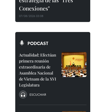
estrategia de las "Tres
Conexiones"
07/08/2026 03:08
PODCAST
Actualidad: Efectúan
primera reunión
extraordinaria de
Asamblea Nacional
de Vietnam de la XVI
Legislatura
ESCUCHAR