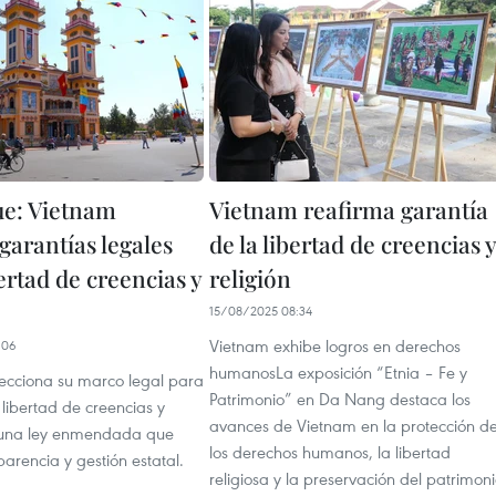
e: Vietnam
Vietnam reafirma garantía
garantías legales
de la libertad de creencias y
ertad de creencias y
religión
15/08/2025 08:34
Vietnam exhibe logros en derechos
:06
humanosLa exposición “Etnia – Fe y
ecciona su marco legal para
Patrimonio” en Da Nang destaca los
 libertad de creencias y
avances de Vietnam en la protección d
n una ley enmendada que
los derechos humanos, la libertad
arencia y gestión estatal.
religiosa y la preservación del patrimon