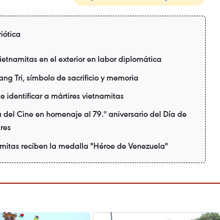
iótica
tnamitas en el exterior en labor diplomática
g Tri, símbolo de sacrificio y memoria
 identificar a mártires vietnamitas
del Cine en homenaje al 79.º aniversario del Día de
ires
amitas reciben la medalla "Héroe de Venezuela"