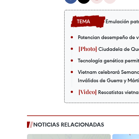
Emulación patr
Potencian desempeño de vie
Ciudadela de Quan
Tecnología genética permite
Vietnam celebrará Semana 
Inválidos de Guerra y Márt
Rescatistas vietn
NOTICIAS RELACIONADAS