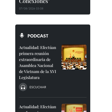
Conexiones"
07/08/2026 03:08
PODCAST
Actualidad: Efectúan
primera reunión
extraordinaria de
Asamblea Nacional
de Vietnam de la XVI
Legislatura
ESCUCHAR
Actualidad: Efectúan