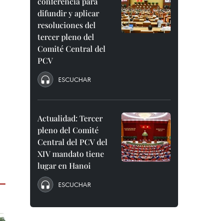
conferencia para
difundir y aplicar
resoluciones del
tercer pleno del
Comité Central del
PCV
ESCUCHAR
Actualidad: Tercer
pleno del Comité
Central del PCV del
XIV mandato tiene
lugar en Hanoi
ESCUCHAR