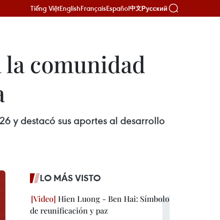
Tiếng Việt
English
Français
Español
Русский
中文
 a la comunidad
a
26 y destacó sus aportes al desarrollo
LO MÁS VISTO
Hien Luong - Ben Hai: Símbolo
de reunificación y paz