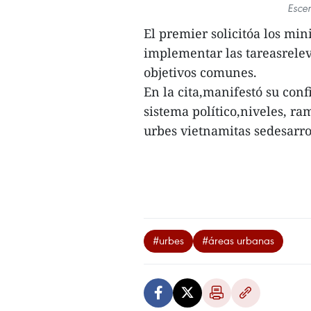
Escen
El premier solicitóa los min
implementar las tareasrelev
objetivos comunes.
En la cita,manifestó su con
sistema político,niveles, ra
urbes vietnamitas sedesarr
#urbes
#áreas urbanas