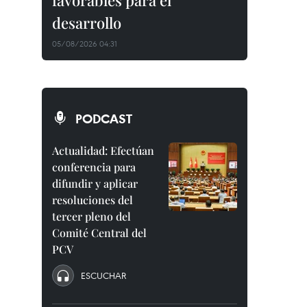
favorables para el
desarrollo
05/08/2026 04:31
PODCAST
Actualidad: Efectúan
conferencia para
difundir y aplicar
resoluciones del
tercer pleno del
Comité Central del
PCV
ESCUCHAR