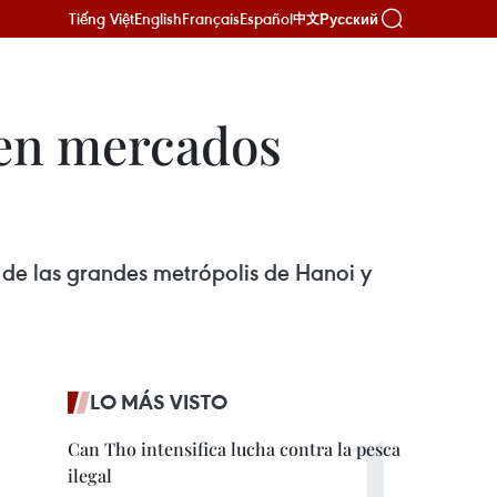
Tiếng Việt
English
Français
Español
Русский
中文
 en mercados
 de las grandes metrópolis de Hanoi y
LO MÁS VISTO
Can Tho intensifica lucha contra la pesca
ilegal