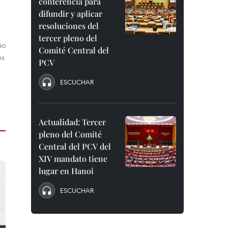
conferencia para
difundir y aplicar
resoluciones del
tercer pleno del
ño
Comité Central del
es
PCV
ESCUCHAR
Actualidad: Tercer
pleno del Comité
Central del PCV del
XIV mandato tiene
lugar en Hanoi
ESCUCHAR