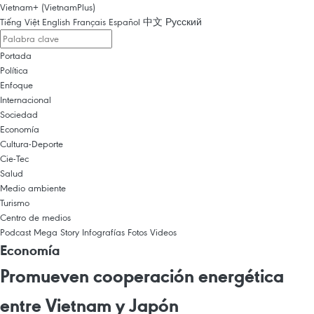
Vietnam+ (VietnamPlus)
Tiếng Việt
English
Français
Español
中文
Русский
Portada
Política
Enfoque
Internacional
Sociedad
Economía
Cultura-Deporte
Cie-Tec
Salud
Medio ambiente
Turismo
Centro de medios
Podcast
Mega Story
Infografías
Fotos
Videos
Economía
Promueven cooperación energética
entre Vietnam y Japón