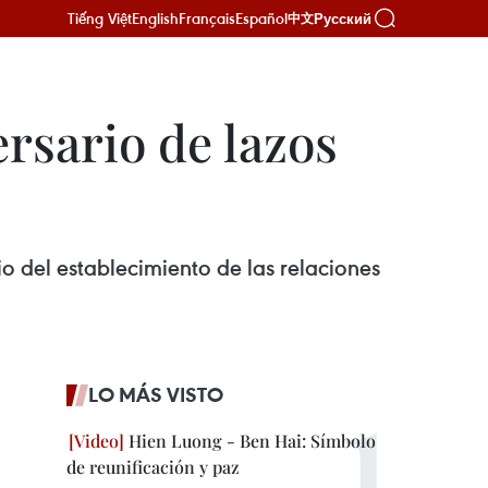
Tiếng Việt
English
Français
Español
Русский
中文
rsario de lazos
o del establecimiento de las relaciones
LO MÁS VISTO
Hien Luong - Ben Hai: Símbolo
de reunificación y paz