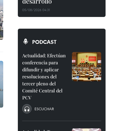
desarrollo
05/08/2026 04:31
PODCAST
Actualidad: Efectúan
conferencia para
difundir y aplicar
resoluciones del
tercer pleno del
Comité Central del
PCV
ESCUCHAR