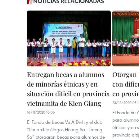
NOTICIAS RELACIONADAS
Entregan becas a alumnos
Otorgan 
de minorías étnicas y en
con difi
situación difícil en provincia
en provi
vietnamita de Kien Giang
23/12/2020 03:1
El Fondo Vu 
16/11/2020 10:06
para alumnos
El Fondo de becas Vu A Dinh y el club
étnicas y en s
“Por archipiélagos Hoang Sa - Truong
provincia alt
Sa” otorgaron becas para alumnos de