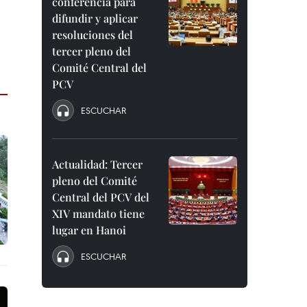
conferencia para
difundir y aplicar
resoluciones del
tercer pleno del
Comité Central del
PCV
ESCUCHAR
Actualidad: Tercer
pleno del Comité
Central del PCV del
XIV mandato tiene
lugar en Hanoi
ESCUCHAR