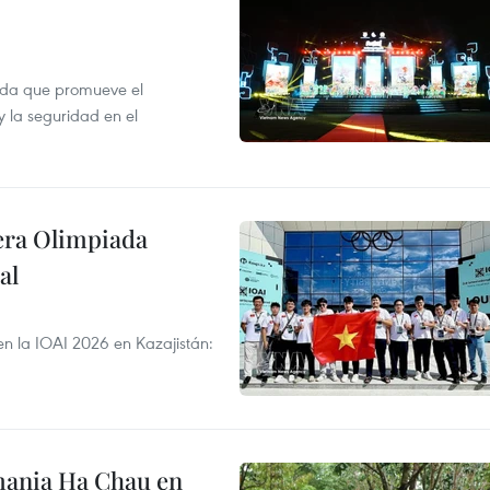
ada que promueve el
y la seguridad en el
cera Olimpiada
al
en la IOAI 2026 en Kazajistán:
mania Ha Chau en