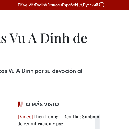
Tiếng Việt
English
Français
Español
Русский
中文
s Vu A Dinh de
cas Vu A Dinh por su devoción al
LO MÁS VISTO
Hien Luong - Ben Hai: Símbolo
de reunificación y paz