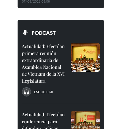
07/08/2026 03:08
PODCAST
Actualidad: Efectúan
primera reunión
extraordinaria de
Asamblea Nacional
de Vietnam de la XVI
Legislatura
ESCUCHAR
Actualidad: Efectúan
conferencia para
difundir y aplicar