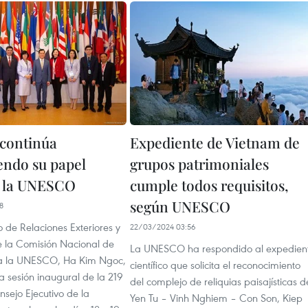
continúa
Expediente de Vietnam de
ndo su papel
grupos patrimoniales
n la UNESCO
cumple todos requisitos,
según UNESCO
8
ro de Relaciones Exteriores y
22/03/2024 03:56
e la Comisión Nacional de
La UNESCO ha respondido al expedien
a la UNESCO, Ha Kim Ngoc,
científico que solicita el reconocimiento
la sesión inaugural de la 219
del complejo de reliquias paisajísticas d
nsejo Ejecutivo de la
Yen Tu – Vinh Nghiem – Con Son, Kiep