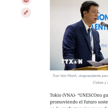
Tran Van Manh, vicepresidente perm
Clubes y
Tokio (VNA)- “UNESCOno gu
promoviendo el futuro soste