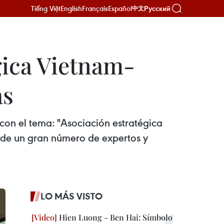
Tiếng Việt
English
Français
Español
Русский
中文
gica Vietnam-
as
con el tema: "Asociación estratégica
n de un gran número de expertos y
LO MÁS VISTO
Hien Luong - Ben Hai: Símbolo