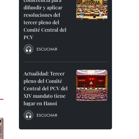
difundir y aplicar
resoluciones del
tercer pleno del
Comité Central del
PCV
ESCUCHAR
Actualidad: Tercer
pleno del Comité
Central del PCV del
XIV mandato tiene
lugar en Hanoi
ESCUCHAR