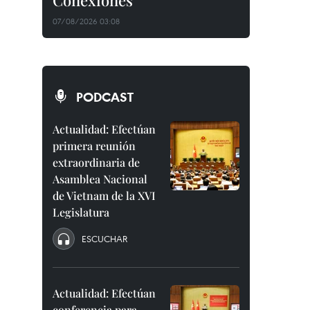
Conexiones"
07/08/2026 03:08
PODCAST
Actualidad: Efectúan
primera reunión
extraordinaria de
Asamblea Nacional
de Vietnam de la XVI
Legislatura
ESCUCHAR
Actualidad: Efectúan
conferencia para