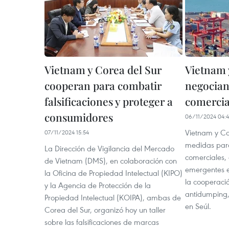
Vietnam y Corea del Sur
Vietnam 
cooperan para combatir
negocian
falsificaciones y proteger a
comercia
consumidores
06/11/2024 04:
Vietnam y Co
07/11/2024 15:54
medidas para
La Dirección de Vigilancia del Mercado
comerciales,
de Vietnam (DMS), en colaboración con
emergentes e
la Oficina de Propiedad Intelectual (KIPO)
la cooperació
y la Agencia de Protección de la
antidumping,
Propiedad Intelectual (KOIPA), ambas de
en Seúl.
Corea del Sur, organizó hoy un taller
sobre las falsificaciones de marcas