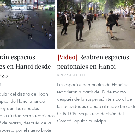
án espacios
Reabren espacios
es en Hanoi desde
peatonales en Hanoi
rzo
16/03/2021 01:00
Los espacios peatonales de Hanoi se
1
reabrieron a partir del 12 de marzo,
ular del distrito de Hoan
después de la suspensión temporal de
apital de Hanoi anunció
las actividades debido al nuevo brote d
hoy que los espacios
COVID-19, según una decisión del
e la ciudad serán reabiertos
Comité Popular municipal.
12 de marzo, después de la
mpuesta por el nuevo brote