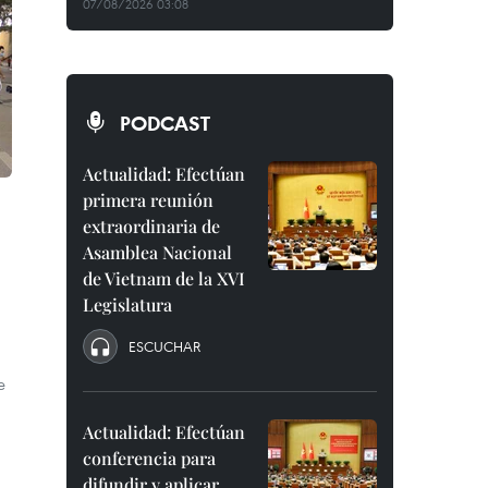
07/08/2026 03:08
PODCAST
Actualidad: Efectúan
primera reunión
extraordinaria de
Asamblea Nacional
de Vietnam de la XVI
Legislatura
ESCUCHAR
e
Actualidad: Efectúan
conferencia para
difundir y aplicar