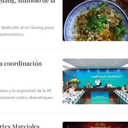
Quang, símbolo de la
val dedicado al mi Quang para
 gastronómico.
la coordinación
atos y la seguridad de la IA
 nacional contra ciberataques.
rtes Marciales