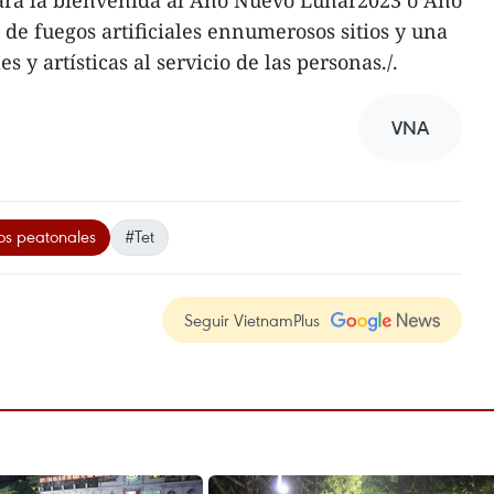
ará la bienvenida al Año Nuevo Lunar2023 o Año
 de fuegos artificiales ennumerosos sitios y una
s y artísticas al servicio de las personas./.
VNA
os peatonales
#Tet
Seguir VietnamPlus