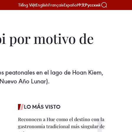
Tiếng Việt
English
Français
Español
Русский
中文
i por motivo de
ios peatonales en el lago de Hoan Kiem,
 (Nuevo Año Lunar).
LO MÁS VISTO
Reconocen a Hue como el destino con la
gastronomía tradicional más singular de