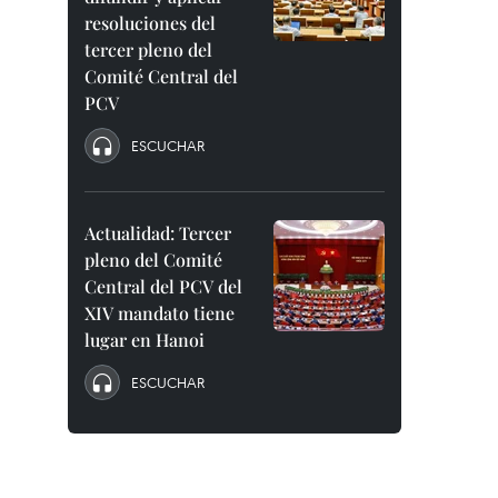
resoluciones del
tercer pleno del
Comité Central del
PCV
ESCUCHAR
Actualidad: Tercer
pleno del Comité
Central del PCV del
XIV mandato tiene
lugar en Hanoi
ESCUCHAR