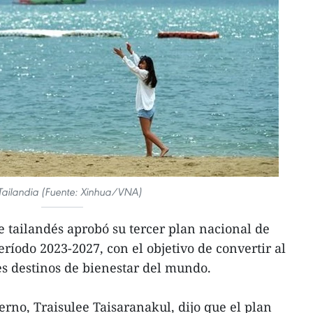
Tailandia (Fuente: Xinhua/VNA)
 tailandés aprobó su tercer plan nacional de
período 2023-2027, con el objetivo de convertir al
es destinos de bienestar del mundo.
erno, Traisulee Taisaranakul, dijo que el plan