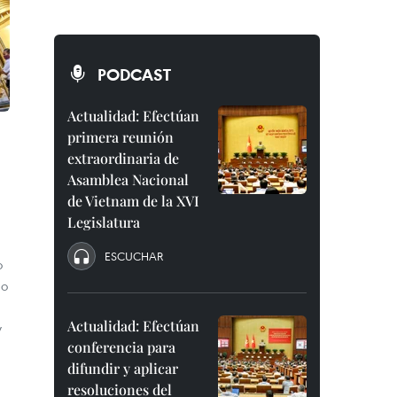
PODCAST
Actualidad: Efectúan
primera reunión
extraordinaria de
Asamblea Nacional
de Vietnam de la XVI
Legislatura
ESCUCHAR
o
do
Actualidad: Efectúan
y
conferencia para
difundir y aplicar
resoluciones del