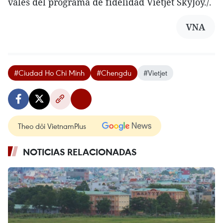
vales del programa de fidelidad Vietjet SkyJoy./.
VNA
#Ciudad Ho Chi Minh
#Chengdu
#Vietjet
Theo dõi VietnamPlus
NOTICIAS RELACIONADAS