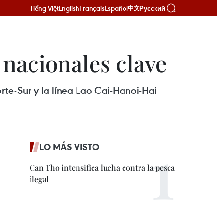
Tiếng Việt
English
Français
Español
Русский
中文
 nacionales clave
orte-Sur y la línea Lao Cai-Hanoi-Hai
LO MÁS VISTO
Can Tho intensifica lucha contra la pesca
ilegal