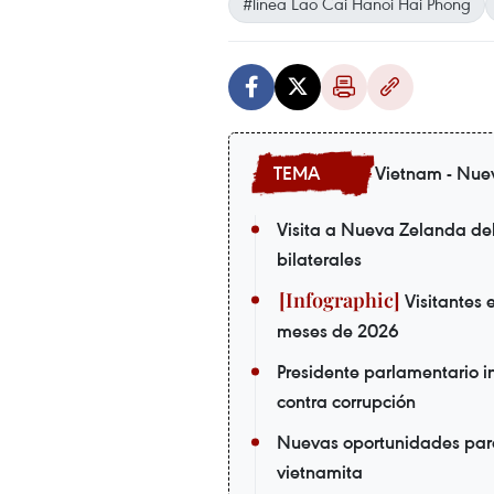
#línea Lao Cai Hanoi Hai Phong
Vietnam - Nue
Visita a Nueva Zelanda de
bilaterales
Visitantes 
meses de 2026
Presidente parlamentario in
contra corrupción
Nuevas oportunidades par
vietnamita