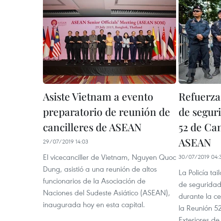
Asiste Vietnam a evento
Refuerza
preparatorio de reunión de
de segur
cancilleres de ASEAN
52 de Can
ASEAN
29/07/2019 14:03
El vicecanciller de Vietnam, Nguyen Quoc
30/07/2019 04:
Dung, asistió a una reunión de altos
La Policía ta
funcionarios de la Asociación de
de seguridad 
Naciones del Sudeste Asiático (ASEAN),
durante la ce
inaugurada hoy en esta capital.
la Reunión 52
Exteriores de