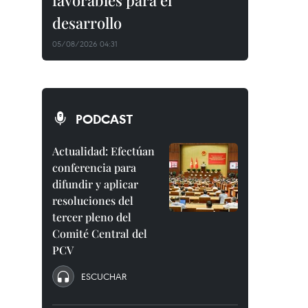
favorables para el
desarrollo
05/08/2026 04:31
PODCAST
Actualidad: Efectúan
conferencia para
difundir y aplicar
resoluciones del
tercer pleno del
Comité Central del
PCV
ESCUCHAR