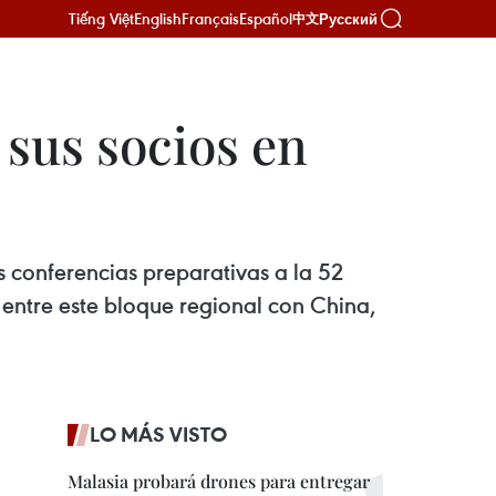
Tiếng Việt
English
Français
Español
Русский
中文
 sus socios en
s conferencias preparativas a la 52
entre este bloque regional con China,
LO MÁS VISTO
Malasia probará drones para entregar