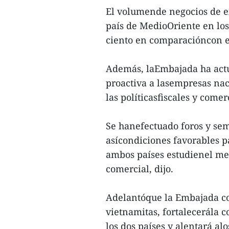
El volumende negocios de e
país de MedioOriente en lo
ciento en comparacióncon e
Además, laEmbajada ha act
proactiva a lasempresas nac
las políticasfiscales y comer
Se hanefectuado foros y sem
asícondiciones favorables 
ambos países estudienel me
comercial, dijo.
Adelantóque la Embajada c
vietnamitas, fortalecerála 
los dos países y alentará al