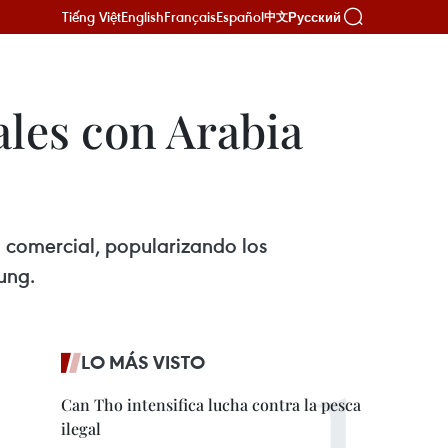
Tiếng Việt
English
Français
Español
Русский
中文
les con Arabia
 comercial, popularizando los
ung.
LO MÁS VISTO
Can Tho intensifica lucha contra la pesca
ilegal