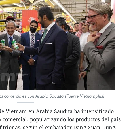
os comerciales con Arabia Saudita (Fuente:Vietnamplus)
e Vietnam en Arabia Saudita ha intensificado
 comercial, popularizando los productos del país
nfitrionas, según el embajador Dang Xuan Dung.