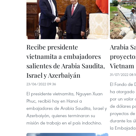
Recibe presidente
Arabia Sa
vietnamita a embajadores
proyecto
salientes de Arabia Saudita,
Vietnam
Israel y Azerbaiyán
31/07/2022 08:1
El Fondo de 
23/06/2022 09:36
ha otorgado 
El presidente vietnamita, Nguyen Xuan
por un valor
Phuc, recibió hoy en Hanoi a
de dólares p
embajadores de Arabia Saudita, Israel y
proyectos de
Azerbaiyán, quienes terminaron su
durante los ú
misión de trabajo en el país indochino.
la Embajada 