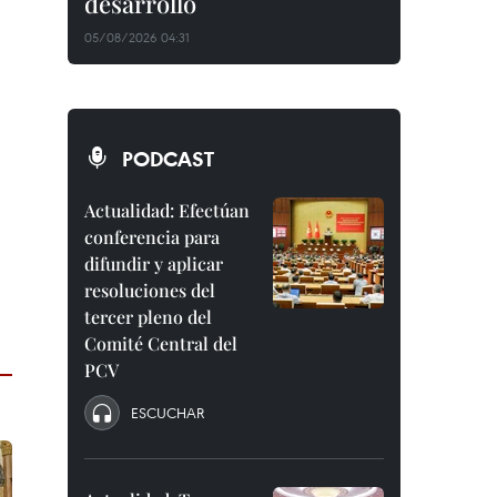
desarrollo
05/08/2026 04:31
PODCAST
Actualidad: Efectúan
conferencia para
difundir y aplicar
resoluciones del
tercer pleno del
Comité Central del
PCV
ESCUCHAR