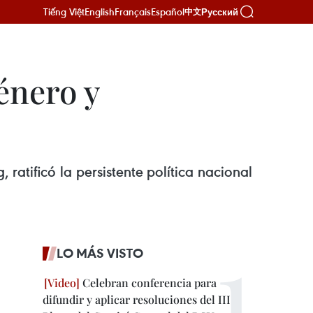
Tiếng Việt
English
Français
Español
Русский
中文
énero y
atificó la persistente política nacional
LO MÁS VISTO
Celebran conferencia para
difundir y aplicar resoluciones del III