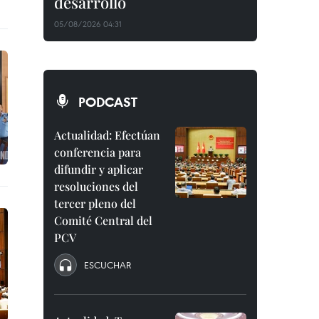
desarrollo
05/08/2026 04:31
PODCAST
Actualidad: Efectúan
conferencia para
difundir y aplicar
resoluciones del
tercer pleno del
Comité Central del
PCV
ESCUCHAR