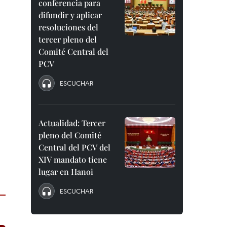
conferencia para
difundir y aplicar
resoluciones del
tercer pleno del
Comité Central del
PCV
ESCUCHAR
Actualidad: Tercer
pleno del Comité
Central del PCV del
XIV mandato tiene
lugar en Hanoi
ESCUCHAR