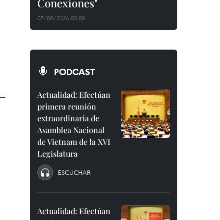
Conexiones"
07/08/2026 03:08
PODCAST
Actualidad: Efectúan
primera reunión
extraordinaria de
Asamblea Nacional
de Vietnam de la XVI
Legislatura
ESCUCHAR
Actualidad: Efectúan