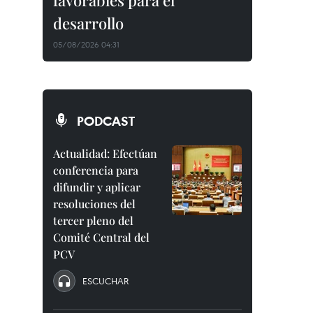
favorables para el
desarrollo
05/08/2026 04:31
PODCAST
Actualidad: Efectúan
conferencia para
difundir y aplicar
resoluciones del
tercer pleno del
Comité Central del
PCV
ESCUCHAR