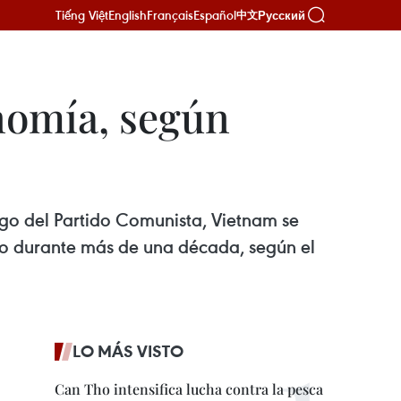
Tiếng Việt
English
Français
Español
Русский
中文
onomía, según
zgo del Partido Comunista, Vietnam se
ndo durante más de una década, según el
LO MÁS VISTO
Can Tho intensifica lucha contra la pesca