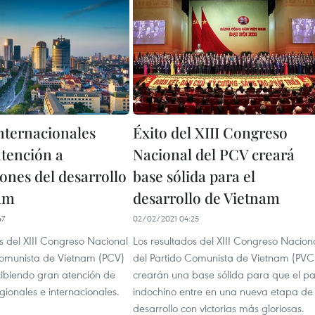
nternacionales
Éxito del XIII Congreso
atención a
Nacional del PCV creará
ones del desarrollo
base sólida para el
am
desarrollo de Vietnam
47
02/02/2021 04:25
s del XIII Congreso Nacional
Los resultados del XIII Congreso Nacion
Comunista de Vietnam (PCV)
del Partido Comunista de Vietnam (PVC
cibiendo gran atención de
crearán una base sólida para que el pa
gionales e internacionales.
indochino entre en una nueva etapa de
desarrollo con victorias más gloriosas.