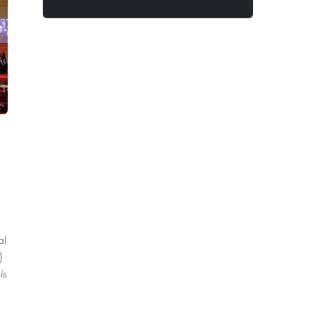
al
)
ís