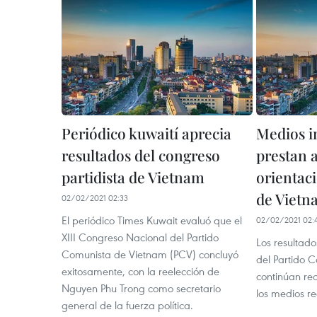
Periódico kuwaití aprecia
Medios i
resultados del congreso
prestan 
partidista de Vietnam
orientaci
de Vietn
02/02/2021 02:33
El periódico Times Kuwait evaluó que el
02/02/2021 02:
XIII Congreso Nacional del Partido
Los resultado
Comunista de Vietnam (PCV) concluyó
del Partido 
exitosamente, con la reelección de
continúan re
Nguyen Phu Trong como secretario
los medios re
general de la fuerza política.