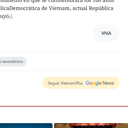
,momento en que se conmemorará los 100 años
blicaDemocrática de Vietnam, actual República
uyó./.
VNA
to económico
Seguir VietnamPlus