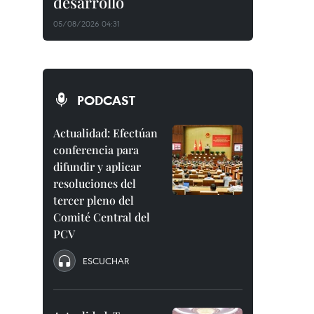
desarrollo
05/08/2026 04:31
PODCAST
Actualidad: Efectúan
conferencia para
difundir y aplicar
resoluciones del
tercer pleno del
Comité Central del
PCV
ESCUCHAR