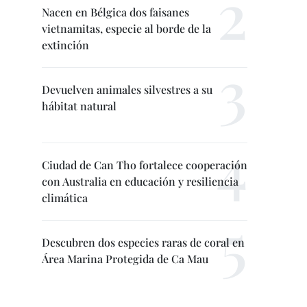
Nacen en Bélgica dos faisanes
vietnamitas, especie al borde de la
extinción
Devuelven animales silvestres a su
hábitat natural
Ciudad de Can Tho fortalece cooperación
con Australia en educación y resiliencia
climática
Descubren dos especies raras de coral en
Área Marina Protegida de Ca Mau