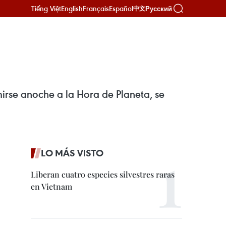
Tiếng Việt
English
Français
Español
Русский
中文
mirse anoche a la Hora de Planeta, se
LO MÁS VISTO
Liberan cuatro especies silvestres raras
en Vietnam