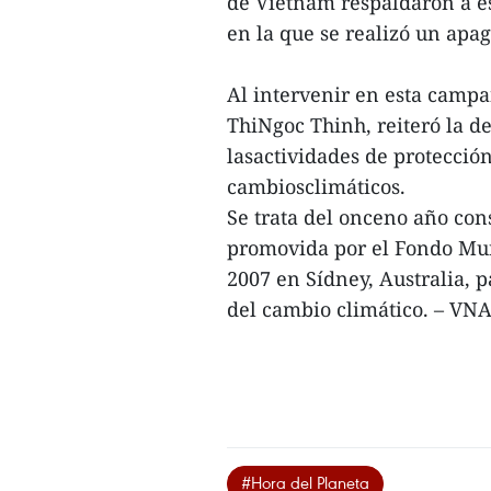
de Vietnam respaldaron a e
en la que se realizó un apa
Al intervenir en esta campa
ThiNgoc Thinh, reiteró la d
lasactividades de protecció
cambiosclimáticos.
Se trata del onceno año co
promovida por el Fondo Mund
2007 en Sídney, Australia, p
del cambio climático. – VN
#Hora del Planeta