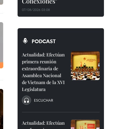
Conexiones"
07/08/2026 03:08
PODCAST
Actualidad: Efectúan
primera reunión
extraordinaria de
Asamblea Nacional
de Vietnam de la XVI
Legislatura
ESCUCHAR
Actualidad: Efectúan