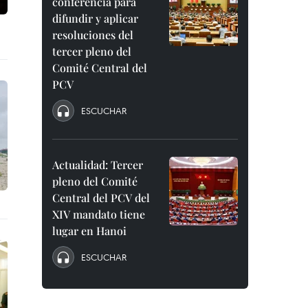
conferencia para
difundir y aplicar
resoluciones del
tercer pleno del
Comité Central del
PCV
ESCUCHAR
Actualidad: Tercer
pleno del Comité
Central del PCV del
XIV mandato tiene
lugar en Hanoi
ESCUCHAR