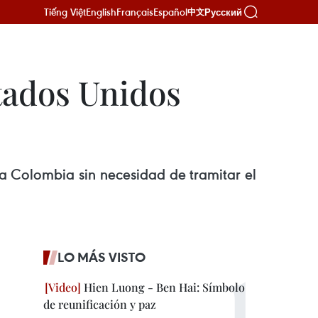
Tiếng Việt
English
Français
Español
Русский
中文
tados Unidos
 Colombia sin necesidad de tramitar el
LO MÁS VISTO
Hien Luong - Ben Hai: Símbolo
de reunificación y paz