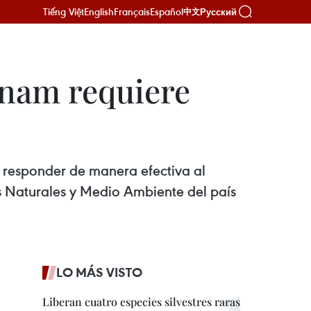
Tiếng Việt
English
Français
Español
Русский
中文
tnam requiere
 responder de manera efectiva al
s Naturales y Medio Ambiente del país
LO MÁS VISTO
Liberan cuatro especies silvestres raras