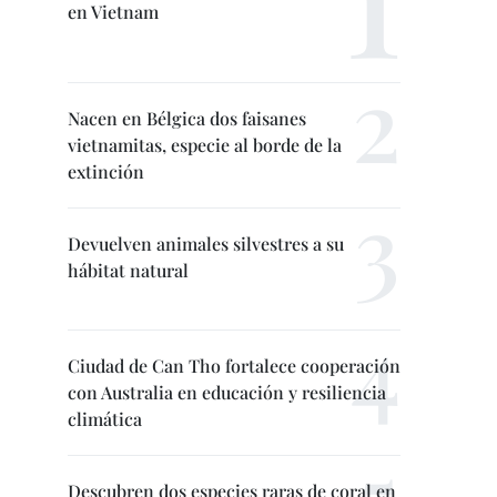
en Vietnam
Nacen en Bélgica dos faisanes
vietnamitas, especie al borde de la
extinción
Devuelven animales silvestres a su
hábitat natural
Ciudad de Can Tho fortalece cooperación
con Australia en educación y resiliencia
climática
Descubren dos especies raras de coral en