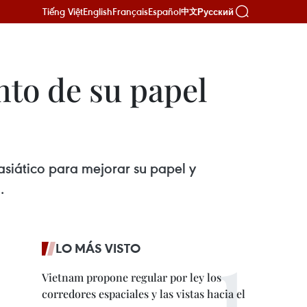
Tiếng Việt
English
Français
Español
Русский
中文
to de su papel
asiático para mejorar su papel y
.
LO MÁS VISTO
Vietnam propone regular por ley los
corredores espaciales y las vistas hacia el