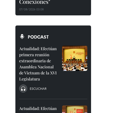
Conexiones"
07/08/2026 03:08
PODCAST
Actualidad: Efectúan
primera reunión
extraordinaria de
Asamblea Nacional
de Vietnam de la XVI
Legislatura
ESCUCHAR
Actualidad: Efectúan