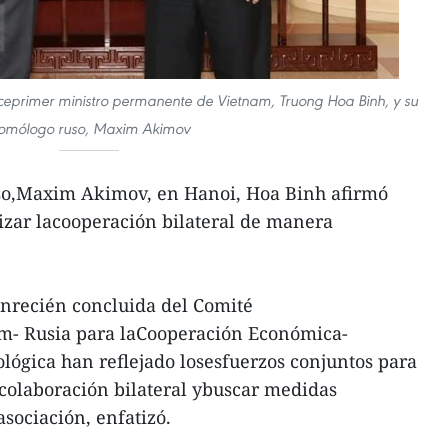
viceprimer ministro permanente de Vietnam, Truong Hoa Binh, y su
omólogo ruso, Maxim Akimov
uso,Maxim Akimov, en Hanoi, Hoa Binh afirmó
zar lacooperación bilateral de manera
iónrecién concluida del Comité
m- Rusia para laCooperación Económica-
ológica han reflejado losesfuerzos conjuntos para
a colaboración bilateral ybuscar medidas
asociación, enfatizó.