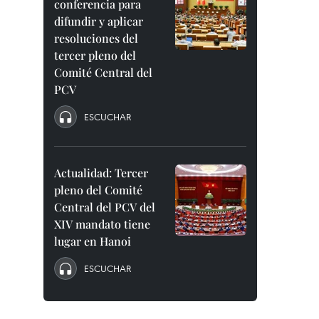
conferencia para
difundir y aplicar
resoluciones del
tercer pleno del
Comité Central del
PCV
ESCUCHAR
Actualidad: Tercer
pleno del Comité
Central del PCV del
XIV mandato tiene
lugar en Hanoi
ESCUCHAR