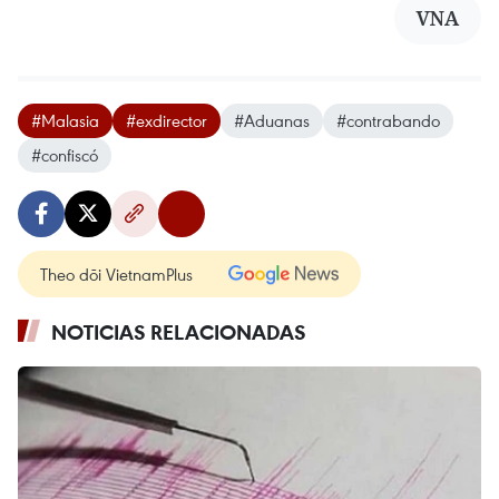
VNA
#Malasia
#exdirector
#Aduanas
#contrabando
#confiscó
Theo dõi VietnamPlus
NOTICIAS RELACIONADAS