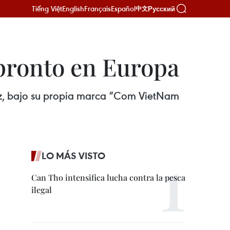
Tiếng Việt
English
Français
Español
Русский
中文
pronto en Europa
roz, bajo su propia marca “Com VietNam
LO MÁS VISTO
Can Tho intensifica lucha contra la pesca
ilegal