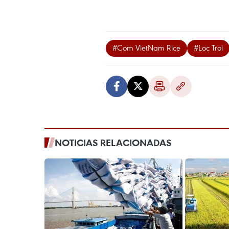
#Com VietNam Rice
#Loc Troi
NOTICIAS RELACIONADAS