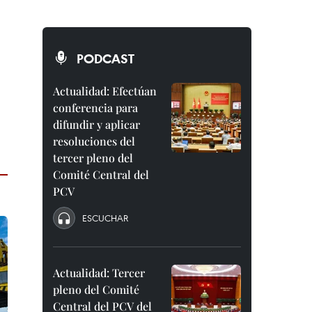
PODCAST
Actualidad: Efectúan
conferencia para
difundir y aplicar
resoluciones del
tercer pleno del
Comité Central del
PCV
ESCUCHAR
Actualidad: Tercer
pleno del Comité
Central del PCV del