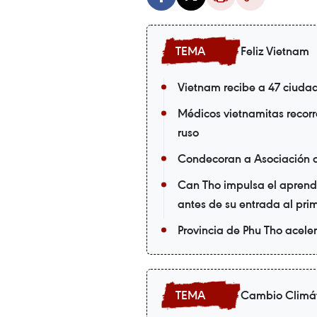
Feliz Vietnam
Vietnam recibe a 47 ciuda
Médicos vietnamitas recorr
ruso
Condecoran a Asociación 
Can Tho impulsa el aprendi
antes de su entrada al pri
Provincia de Phu Tho acele
Cambio Climá