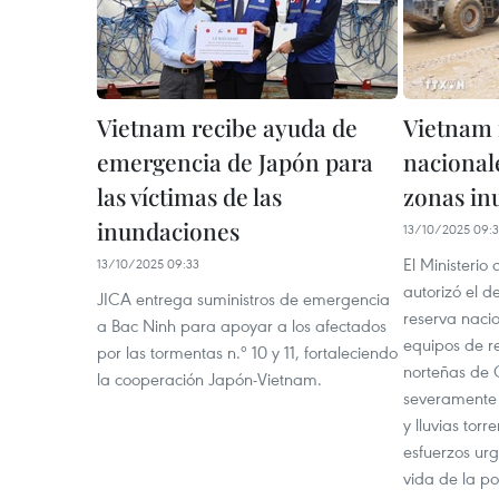
Vietnam recibe ayuda de
Vietnam 
emergencia de Japón para
nacionale
las víctimas de las
zonas in
inundaciones
13/10/2025 09:3
El Ministerio
13/10/2025 09:33
autorizó el d
JICA entrega suministros de emergencia
reserva nacio
a Bac Ninh para apoyar a los afectados
equipos de re
por las tormentas n.º 10 y 11, fortaleciendo
norteñas de 
la cooperación Japón-Vietnam.
severamente 
y lluvias tor
esfuerzos urg
vida de la po