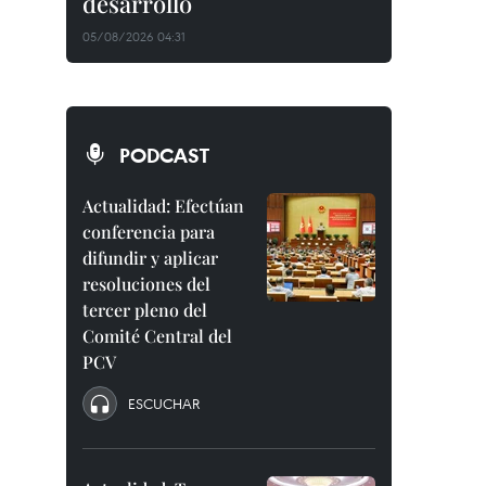
desarrollo
05/08/2026 04:31
PODCAST
Actualidad: Efectúan
conferencia para
difundir y aplicar
resoluciones del
tercer pleno del
Comité Central del
PCV
ESCUCHAR