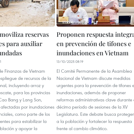
moviliza reservas
Proponen respuesta integr
s para auxiliar
en prevención de tifones e
undadas
inundaciones en Vietnam
1
13/10/2025 08:19
 de Finanzas de Vietnam
El Comité Permanente de la Asamblea
espliegue de recursos de la
Nacional de Vietnam discute medidas
nal, incluyendo arroz y
urgentes para la prevención de tifones 
scate, para las provincias
inundaciones, además de proponer
Cao Bang y Lang Son,
reformas administrativas clave durante 
afectadas por inundaciones
décimo período de sesiones de la XV
renciales, como parte de los
Legislatura. Este debate busca proteger
entes para estabilizar la
a la población y fortalecer la respuesta
blación y apoyar la
frente al cambio climático.