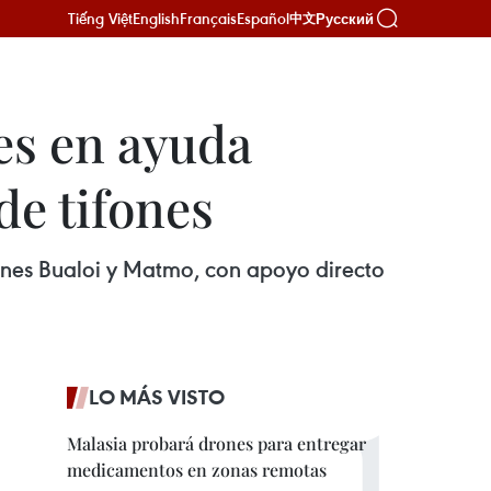
Tiếng Việt
English
Français
Español
Русский
中文
res en ayuda
de tifones
fones Bualoi y Matmo, con apoyo directo
LO MÁS VISTO
Malasia probará drones para entregar
medicamentos en zonas remotas