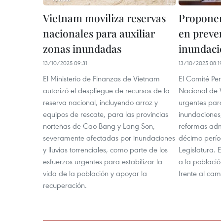
Vietnam moviliza reservas
Proponen
nacionales para auxiliar
en preve
zonas inundadas
inundaci
13/10/2025 09:31
13/10/2025 08:1
El Ministerio de Finanzas de Vietnam
El Comité P
autorizó el despliegue de recursos de la
Nacional de 
reserva nacional, incluyendo arroz y
urgentes para
equipos de rescate, para las provincias
inundacione
norteñas de Cao Bang y Lang Son,
reformas admi
severamente afectadas por inundaciones
décimo perío
y lluvias torrenciales, como parte de los
Legislatura.
esfuerzos urgentes para estabilizar la
a la població
vida de la población y apoyar la
frente al cam
recuperación.