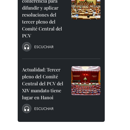
conferencia para
difundir y aplicar
resoluciones del
tercer pleno del
Comité Central del
PCV
ESCUCHAR
Actualidad: Tercer
pleno del Comité
Central del PCV del
XIV mandato tiene
lugar en Hanoi
ESCUCHAR