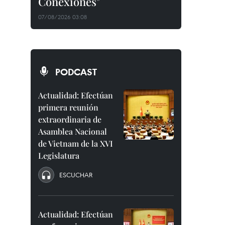
Conexiones"
07/08/2026 03:08
PODCAST
Actualidad: Efectúan
primera reunión
extraordinaria de
Asamblea Nacional
de Vietnam de la XVI
Legislatura
ESCUCHAR
Actualidad: Efectúan