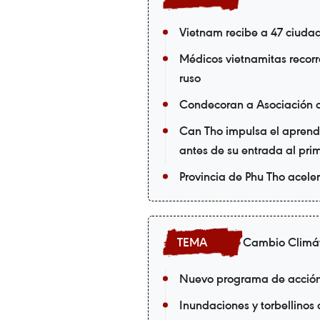
Vietnam recibe a 47 ciuda
Médicos vietnamitas recorr
ruso
Condecoran a Asociación 
Can Tho impulsa el aprendi
antes de su entrada al pri
Provincia de Phu Tho acele
Cambio Climá
Nuevo programa de acción 
Inundaciones y torbellinos