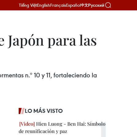
Tiếng Việt
English
Français
Español
Русский
中文
 Japón para las
mentas n.º 10 y 11, fortaleciendo la
LO MÁS VISTO
Hien Luong - Ben Hai: Símbolo
de reunificación y paz