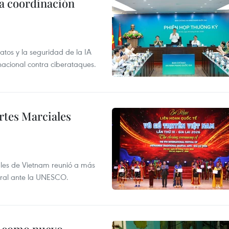
la coordinación
atos y la seguridad de la IA
 nacional contra ciberataques.
rtes Marciales
nales de Vietnam reunió a más
tural ante la UNESCO.