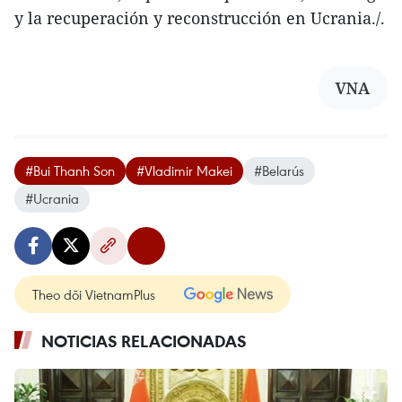
y la recuperación y reconstrucción en Ucrania./.
VNA
#Bui Thanh Son
#Vladimir Makei
#Belarús
#Ucrania
Theo dõi VietnamPlus
NOTICIAS RELACIONADAS