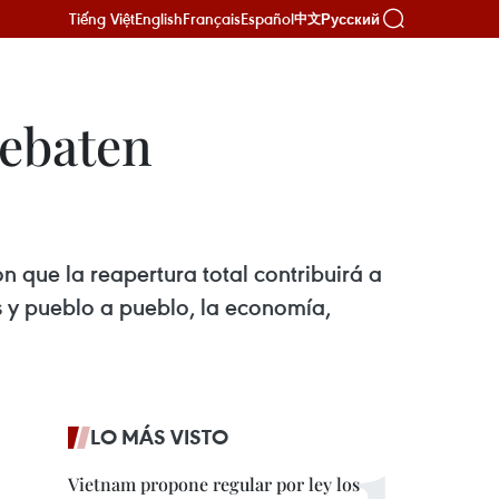
Tiếng Việt
English
Français
Español
Русский
中文
debaten
n que la reapertura total contribuirá a
es y pueblo a pueblo, la economía,
LO MÁS VISTO
Vietnam propone regular por ley los