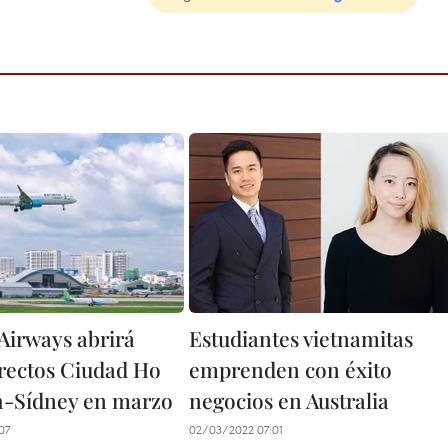
irways abrirá
Estudiantes vietnamitas
irectos Ciudad Ho
emprenden con éxito
h-Sídney en marzo
negocios en Australia
07
02/03/2022 07:01