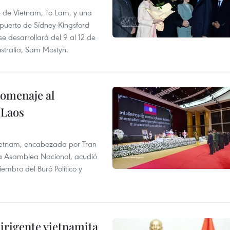
te de Vietnam, To Lam, y una
opuerto de Sídney-Kingsford
se desarrollará del 9 al 12 de
stralia, Sam Mostyn.
homenaje al
 Laos
 Vietnam, encabezada por Tran
la Asamblea Nacional, acudió
mbro del Buró Político y
irigente vietnamita