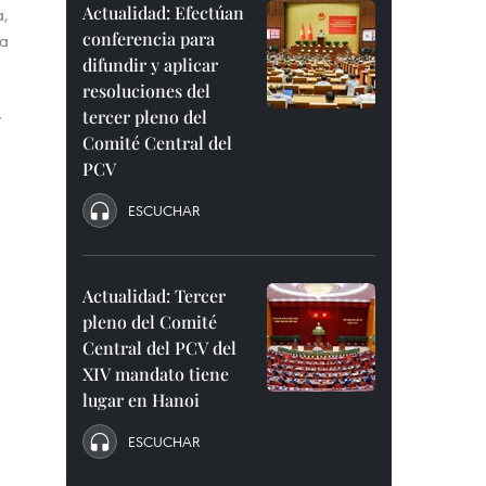
Actualidad: Efectúan
a,
conferencia para
na
difundir y aplicar
resoluciones del
tercer pleno del
y
Comité Central del
PCV
ESCUCHAR
Actualidad: Tercer
pleno del Comité
Central del PCV del
XIV mandato tiene
lugar en Hanoi
ESCUCHAR