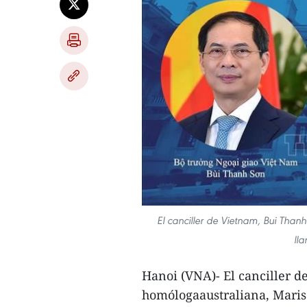
El canciller de Vietnam, Bui Than
ll
Hanoi (VNA)- El canciller d
homólogaaustraliana, Marise