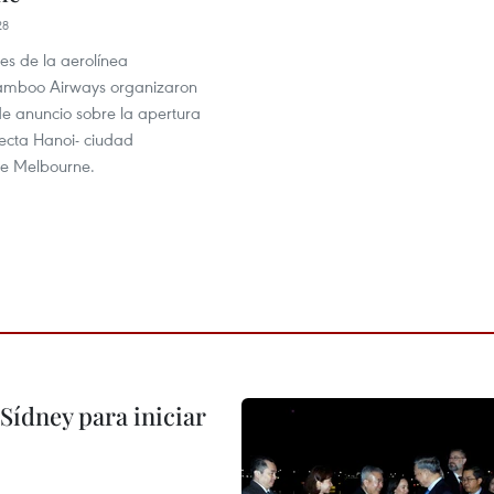
28
es de la aerolínea
amboo Airways organizaron
de anuncio sobre la apertura
recta Hanoi- ciudad
de Melbourne.
Sídney para iniciar