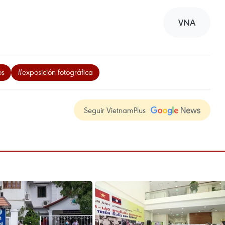
VNA
os
#exposición fotográfica
Seguir VietnamPlus