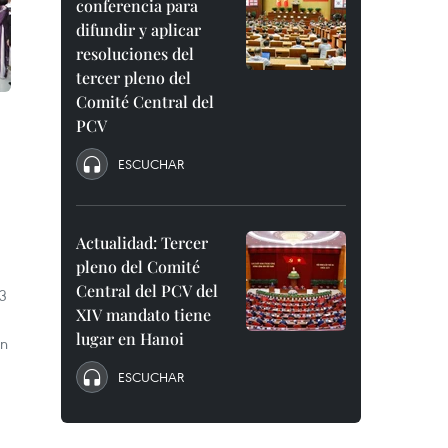
conferencia para
difundir y aplicar
resoluciones del
tercer pleno del
Comité Central del
PCV
ESCUCHAR
Actualidad: Tercer
pleno del Comité
Central del PCV del
13
XIV mandato tiene
lugar en Hanoi
en
ESCUCHAR