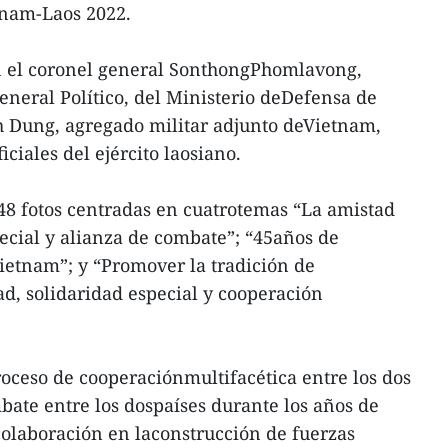
tnam-Laos 2022.
on el coronel general SonthongPhomlavong,
neral Político, del Ministerio deDefensa de
h Dung, agregado militar adjunto deVietnam,
ciales del ejército laosiano.
48 fotos centradas en cuatrotemas “La amistad
pecial y alianza de combate”; “45años de
ietnam”; y “Promover la tradición de
ad, solidaridad especial y cooperación
roceso de cooperaciónmultifacética entre los dos
mbate entre los dospaíses durante los años de
colaboración en laconstrucción de fuerzas