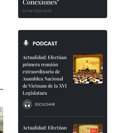
Conexiones"
07/08/2026 03:08
PODCAST
Actualidad: Efectúan
primera reunión
extraordinaria de
Asamblea Nacional
de Vietnam de la XVI
Legislatura
ESCUCHAR
Actualidad: Efectúan