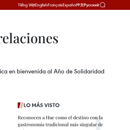
Tiếng Việt
English
Français
Español
Русский
中文
relaciones
áfica en bienvenida al Año de Solidaridad
LO MÁS VISTO
Reconocen a Hue como el destino con la
gastronomía tradicional más singular de