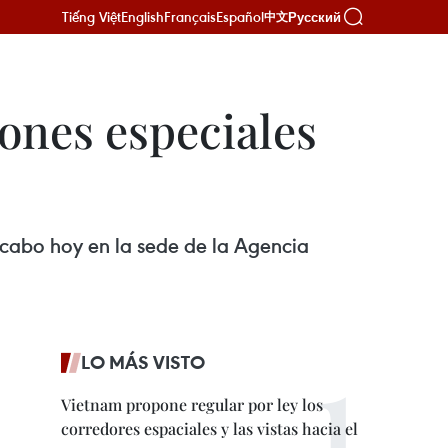
Tiếng Việt
English
Français
Español
Русский
中文
iones especiales
a cabo hoy en la sede de la Agencia
LO MÁS VISTO
Vietnam propone regular por ley los
corredores espaciales y las vistas hacia el