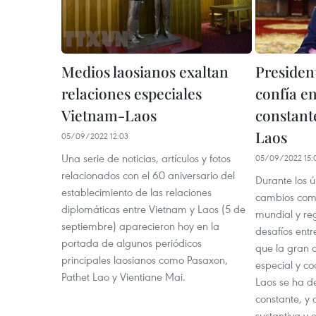
Medios laosianos exaltan
Presiden
relaciones especiales
confía en
Vietnam-Laos
constant
Laos
05/09/2022 12:03
Una serie de noticias, artículos y fotos
05/09/2022 15:
relacionados con el 60 aniversario del
Durante los ú
establecimiento de las relaciones
cambios comp
diplomáticas entre Vietnam y Laos (5 de
mundial y reg
septiembre) aparecieron hoy en la
desafíos ent
portada de algunos periódicos
que la gran 
principales laosianos como Pasaxon,
especial y co
Pathet Lao y Vientiane Mai.
Laos se ha d
constante, y
sustantiva y e