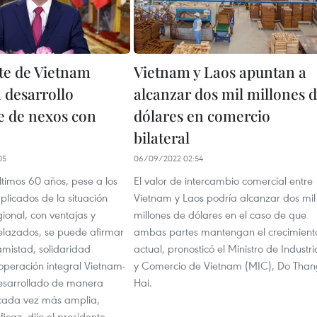
te de Vietnam
Vietnam y Laos apuntan a
 desarrollo
alcanzar dos mil millones 
e de nexos con
dólares en comercio
bilateral
05
06/09/2022 02:54
ltimos 60 años, pese a los
El valor de intercambio comercial entre
licados de la situación
Vietnam y Laos podría alcanzar dos mil
ional, con ventajas y
millones de dólares en el caso de que
relazados, se puede afirmar
ambas partes mantengan el crecimient
amistad, solidaridad
actual, pronosticó el Ministro de Industri
operación integral Vietnam-
y Comercio de Vietnam (MIC), Do Than
esarrollado de manera
Hai.
 cada vez más amplia,
ficaz, dijo el presidente