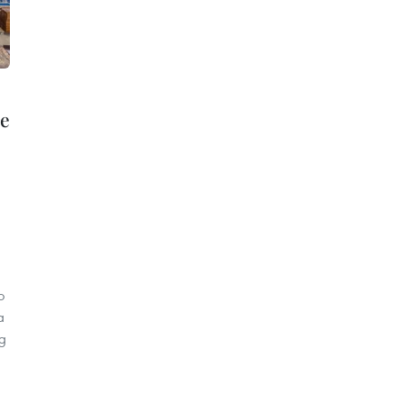
de
o
a
g