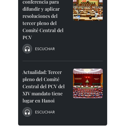
conferencia para
difundir y aplicar
resoluciones del
tercer pleno del
Comité Central del
PCV
ESCUCHAR
Actualidad: Tercer
pleno del Comité
Central del PCV del
XIV mandato tiene
lugar en Hanoi
ESCUCHAR