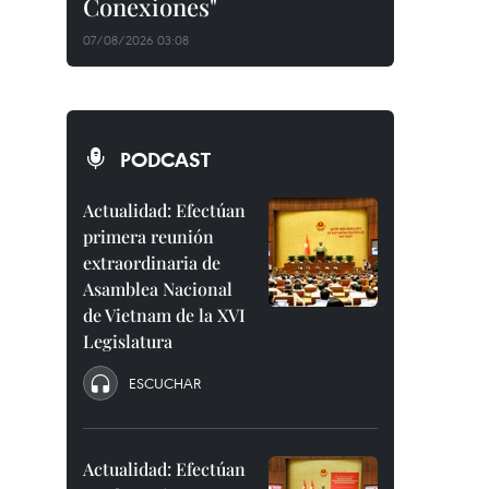
Conexiones"
07/08/2026 03:08
PODCAST
Actualidad: Efectúan
primera reunión
extraordinaria de
Asamblea Nacional
de Vietnam de la XVI
Legislatura
ESCUCHAR
Actualidad: Efectúan