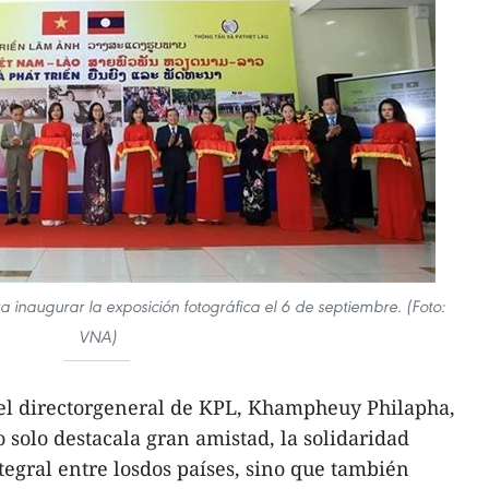
a inaugurar la exposición fotográfica el 6 de septiembre. (Foto:
VNA)
 el directorgeneral de KPL, Khampheuy Philapha,
 solo destacala gran amistad, la solidaridad
tegral entre losdos países, sino que también