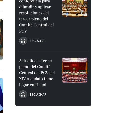
conferencia para
difundir y aplicar
resoluciones del
tercer pleno del
Comité Central del
PCV
ESCUCHAR
Actualidad: Tercer
pleno del Comité
Central del PCV del
XIV mandato tiene
lugar en Hanoi
ESCUCHAR