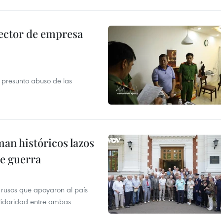
ector de empresa
r presunto abuso de las
man históricos lazos
de guerra
 rusos que apoyaron al país
olidaridad entre ambas