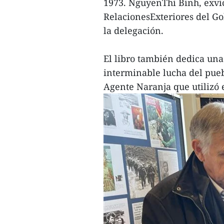
1973. NguyenThi Binh, exvi
RelacionesExteriores del G
la delegación.
El libro también dedica una 
interminable lucha del pueb
Agente Naranja que utilizó 