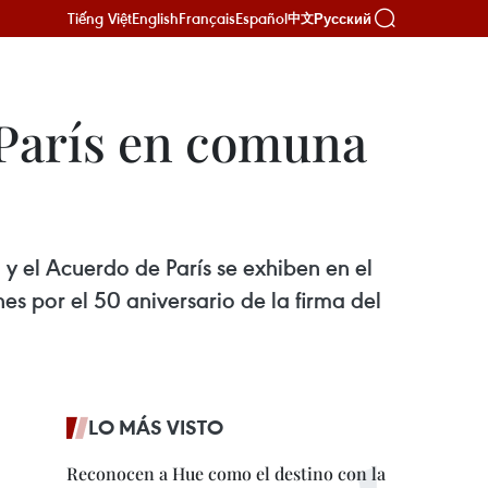
Tiếng Việt
English
Français
Español
Русский
中文
 París en comuna
 el Acuerdo de París se exhiben en el
s por el 50 aniversario de la firma del
LO MÁS VISTO
Reconocen a Hue como el destino con la