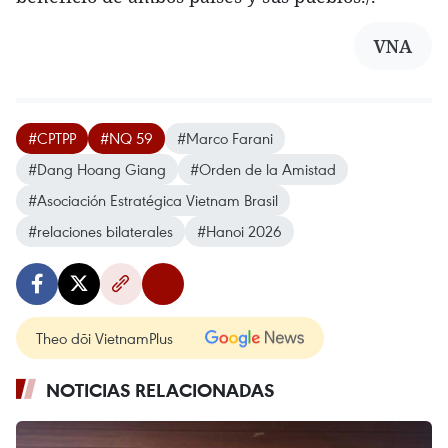
VNA
#CPTPP
#NQ 59
#Marco Farani
#Dang Hoang Giang
#Orden de la Amistad
#Asociación Estratégica Vietnam Brasil
#relaciones bilaterales
#Hanoi 2026
Theo dõi VietnamPlus
NOTICIAS RELACIONADAS