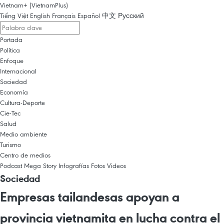
Vietnam+ (VietnamPlus)
Tiếng Việt
English
Français
Español
中文
Русский
Portada
Política
Enfoque
Internacional
Sociedad
Economía
Cultura-Deporte
Cie-Tec
Salud
Medio ambiente
Turismo
Centro de medios
Podcast
Mega Story
Infografías
Fotos
Videos
Sociedad
Empresas tailandesas apoyan a
provincia vietnamita en lucha contra el