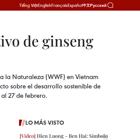
Tiếng Việt
English
Français
Español
Русский
中文
tivo de ginseng
ara la Naturaleza (WWF) en Vietnam
to sobre el desarrollo sostenible de
al 27 de febrero.
LO MÁS VISTO
Hien Luong - Ben Hai: Símbolo