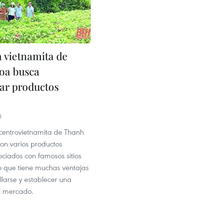
a vietnamita de
oa busca
lar productos
0
 centrovietnamita de Thanh
on varios productos
ociados con famosos sitios
lo que tiene muchas ventajas
larse y establecer una
el mercado.