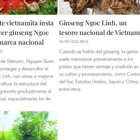
e vietnamita insta
Ginseng Ngoc Linh, un
er ginseng Ngoc
tesoro nacional de Vietnam
marca nacional
10/09/2022 08:16
Cuando se habla del ginseng, la gente
23
suele mencionar primeramente a los
e de Vietnam, Nguyen Xuan
países que tienen ventaja y tradición en
 proteger y desarrollar el
su cultivo y procesamiento, como Corea
Linh, con vistas a mejorar
del Sur, Estados Unidos, Japón y China,
rsificar la estructura del
entre otros.
ngresarlo gradualmente al
al, especialmente los de