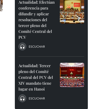
Actualidad: Efectúan
conferencia para
difundir y aplicar
resoluciones del
tercer pleno del
Comité Central del
PCV
ESCUCHAR
Actualidad: Tercer
pleno del Comité
Central del PCV del
XIV mandato tiene
lugar en Hanoi
ESCUCHAR