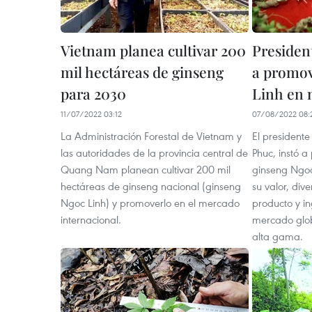
Vietnam planea cultivar 200
President
mil hectáreas de ginseng
a promov
para 2030
Linh en 
11/07/2022 03:12
07/08/2022 08:
La Administración Forestal de Vietnam y
El president
las autoridades de la provincia central de
Phuc, instó a
Quang Nam planean cultivar 200 mil
ginseng Ngoc 
hectáreas de ginseng nacional (ginseng
su valor, dive
Ngoc Linh) y promoverlo en el mercado
producto y i
internacional.
mercado glob
alta gama.