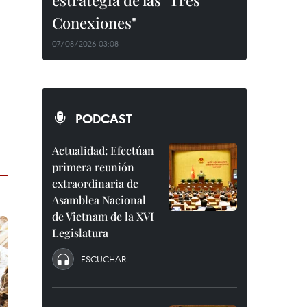
estrategia de las "Tres
Conexiones"
07/08/2026 03:08
PODCAST
Actualidad: Efectúan
primera reunión
extraordinaria de
Asamblea Nacional
de Vietnam de la XVI
Legislatura
ESCUCHAR