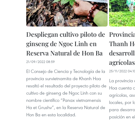
Despliegan cultivo piloto de
Provinci
ginseng de Ngoc Linh en
Thanh H
Reserva Natural de Hon Ba
desarrol
agrícolas
21/09/2022 08:59
El Consejo de Ciencia y Tecnología de la
25/11/2022 04:1
provincia survietnamita de Khanh Hoa
La provincia
resaltó el resultado del proyecto piloto de
Hoa cuenta c
cultivo de ginseng de Ngoc Linh con su
agrícolas, as
nombre científico “Panax vietnamensis
locales, por 
Ha et Grushv”, en la Reserva Natural de
para desarrol
Hon Ba en esta localidad.
posición en 