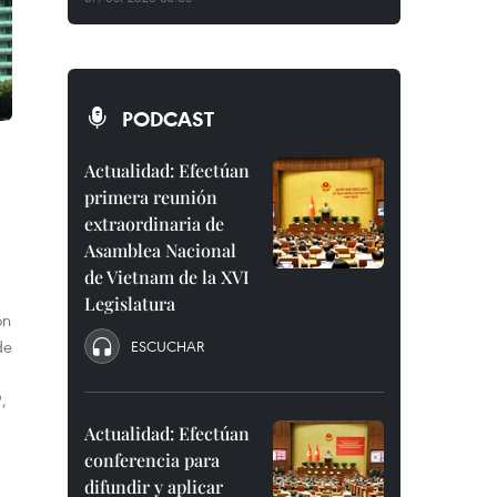
PODCAST
Actualidad: Efectúan
primera reunión
extraordinaria de
Asamblea Nacional
de Vietnam de la XVI
Legislatura
ón
de
ESCUCHAR
,
Actualidad: Efectúan
conferencia para
difundir y aplicar