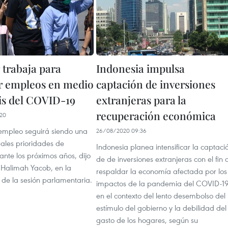
 trabaja para
Indonesia impulsa
r empleos en medio
captación de inversiones
sis del COVID-19
extranjeras para la
recuperación económica
20
empleo seguirá siendo una
26/08/2020 09:36
pales prioridades de
Indonesia planea intensificar la captaci
nte los próximos años, dijo
de de inversiones extranjeras con el fin 
e Halimah Yacob, en la
respaldar la economía afectada por los
 de la sesión parlamentaria.
impactos de la pandemia del COVID-19
en el contexto del lento desembolso del
estímulo del gobierno y la debilidad del
gasto de los hogares, según su