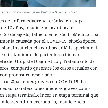
ientes con coronavirus en Vietnam (Fuente: VNA)
es de enfermedadrenal crónica en etapa
l de 12 años, insuficienciacardíaca e
el 25 de agosto, falleció en el CentroMédico Hoa
umonía causada por el COVID-19, shockséptico,
nsión, insuficiencia cardíaca, diálisisperitoneal.
e eltratamiento de pacientes críticos, el
jefe del Grupode Diagnóstico y Tratamiento de
ros, compartió queentre los casos actuales con
 con pronóstico reservado.
istró 28pacientes graves con COVID-19. La
e edad, conafecciones médicas graves como
 en etapa terminal,cáncer en etapa terminal que
ímicas, síndromecoronario, insuficiencia