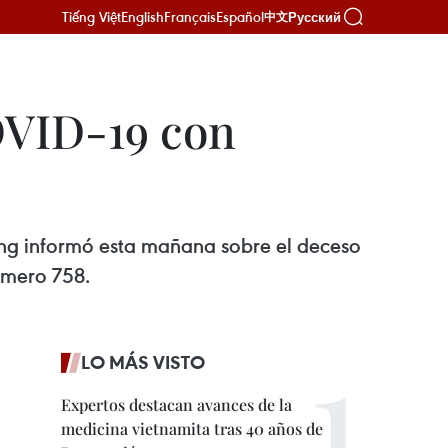
Tiếng Việt
English
Français
Español
Русский
中文
OVID-19 con
ang informó esta mañana sobre el deceso
úmero 758.
LO MÁS VISTO
Expertos destacan avances de la
medicina vietnamita tras 40 años de