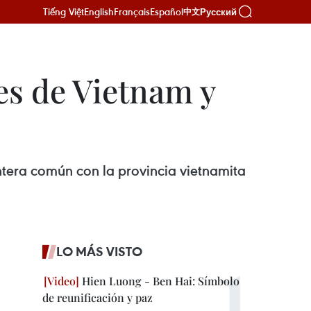
Tiếng Việt
English
Français
Español
Русский
中文
es de Vietnam y
tera común con la provincia vietnamita
LO MÁS VISTO
Hien Luong - Ben Hai: Símbolo
de reunificación y paz