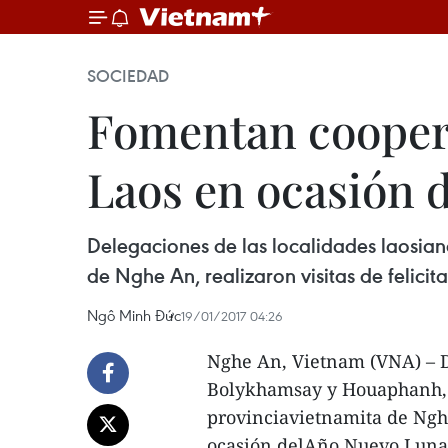
SOCIEDAD
Fomentan coopera
Laos en ocasión d
Delegaciones de las localidades laosia
de Nghe An, realizaron visitas de felici
Ngô Minh Đức
19/01/2017 04:26
Nghe An, Vietnam (VNA) – D
Bolykhamsay y Houaphanh, 
provinciavietnamita de Nghe
ocasión delAño Nuevo Lunar