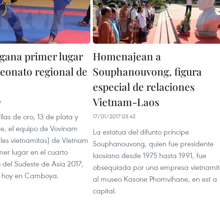
gana primer lugar
Homenajean a
onato regional de
Souphanouvong, figura
especial de relaciones
Vietnam-Laos
6
las de oro, 13 de plata y
17/01/2017 03:43
e, el equipo de Vovinam
La estatua del difunto príncipe
ales vietnamitas) de Vietnam
Souphanouvong, quien fue presidente
mer lugar en el cuarto
laosiano desde 1975 hasta 1991, fue
el Sudeste de Asia 2017,
obsequiada por una empresa vietnami
ó hoy en Camboya.
al museo Kasone Phomvihane, en est a
capital.