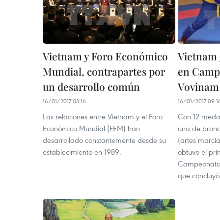
Vietnam y Foro Económico
Vietnam 
Mundial, contrapartes por
en Campe
un desarrollo común
Vovinam
16/01/2017 03:16
16/01/2017 09:1
Las relaciones entre Vietnam y el Foro
Con 12 medal
Económico Mundial (FEM) han
una de bronc
desarrollado constantemente desde su
(artes marci
establecimiento en 1989.
obtuvo el pri
Campeonato d
que concluy