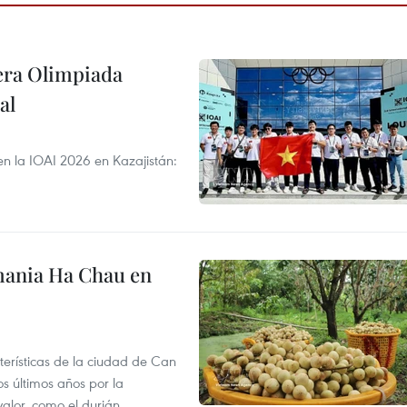
cera Olimpiada
al
en la IOAI 2026 en Kazajistán:
mania Ha Chau en
terísticas de la ciudad de Can
os últimos años por la
valor, como el durián,