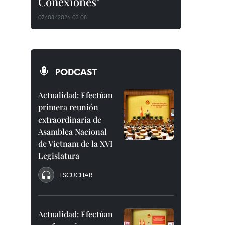
Conexiones"
07/08/2026 03:08
PODCAST
Actualidad: Efectúan
primera reunión
extraordinaria de
Asamblea Nacional
de Vietnam de la XVI
Legislatura
ESCUCHAR
Actualidad: Efectúan