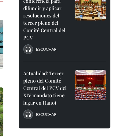
conferencia para
difundir y aplicar
resoluciones del
tercer pleno del
Comité Central del
PCV
ESCUCHAR
Actualidad: Tercer
pleno del Comité
Central del PCV del
XIV mandato tiene
lugar en Hanoi
ESCUCHAR