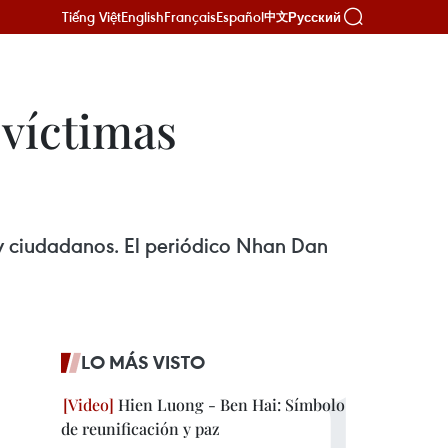
Tiếng Việt
English
Français
Español
Русский
中文
 víctimas
 y ciudadanos. El periódico Nhan Dan
LO MÁS VISTO
Hien Luong - Ben Hai: Símbolo
de reunificación y paz