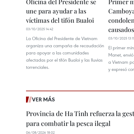
Oficina del Presidente se
Primer m
une para ayudar a las
Camboya 
víctimas del tifón Bualoi
condolen
causados
03/10/2025 14:42
La Oficina del Presidente de Vietnam
03/10/2025 13:1
organiza una campaña de recaudación
El primer mi
para apoyar a las comunidades
Manet, envió
afectadas por el tifón Bualoi y las lluvias
a Vietnam por
torrenciales.
y expresó co
VER MÁS
Provincia de Ha Tinh refuerza la ge
para combatir la pesca ilegal
06/08/2026 18:02