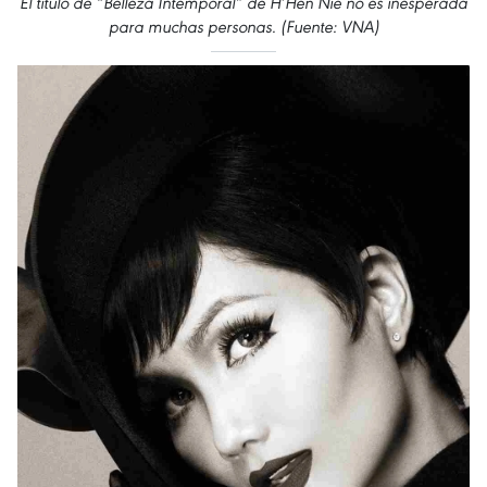
El título de “Belleza Intemporal” de H’Hen Niê no es inesperada
para muchas personas. (Fuente: VNA)