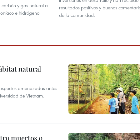
inversiones en desarrollo y han recibido
e carbón y gas natural a
resultados positivos y buenos comentari
oníaco e hidrógeno.
de la comunidad.
ábitat natural
a especies amenazadas antes
diversidad de Vietnam.
atro muertos o