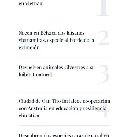
en Vietnam
Nacen en Bélgica dos faisanes
vietnamitas, especie al borde de la
extinción
Devuelven animales silvestres a su
hábitat natural
Ciudad de Can Tho fortalece cooperación
con Australia en educación y resiliencia
climática
Descubren dos especies raras de coral en