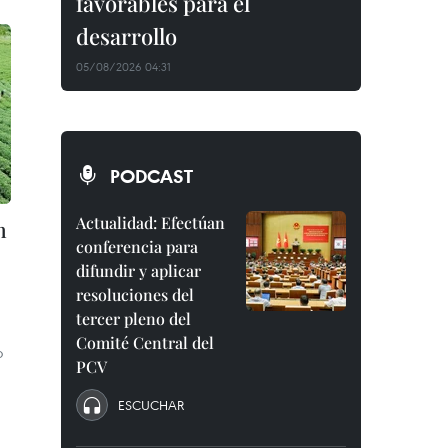
favorables para el
desarrollo
05/08/2026 04:31
PODCAST
Actualidad: Efectúan
n
conferencia para
difundir y aplicar
resoluciones del
tercer pleno del
Comité Central del
o
PCV
ESCUCHAR