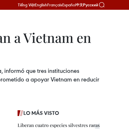
Tiếng Việt
English
Français
Español
Русский
中文
an a Vietnam en
 informó que tres instituciones
mprometido a apoyar Vietnam en reducir
LO MÁS VISTO
Liberan cuatro especies silvestres raras