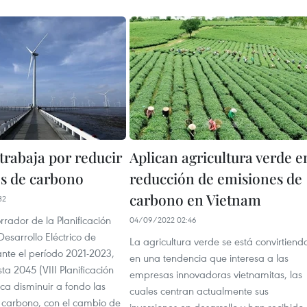
trabaja por reducir
Aplican agricultura verde e
s de carbono
reducción de emisiones de
carbono en Vietnam
32
orrador de la Planificación
04/09/2022 02:46
esarrollo Eléctrico de
La agricultura verde se está convirtiend
nte el período 2021-2023,
en una tendencia que interesa a las
sta 2045 (VIII Planificación
empresas innovadoras vietnamitas, las
sca disminuir a fondo las
cuales centran actualmente sus
 carbono, con el cambio de