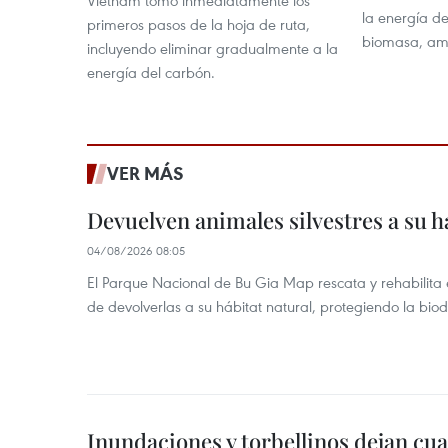
Vietnam tomó inmediatamente los
la energía d
primeros pasos de la hoja de ruta,
biomasa, am
incluyendo eliminar gradualmente a la
energía del carbón.
VER MÁS
Devuelven animales silvestres a su h
04/08/2026 08:05
El Parque Nacional de Bu Gia Map rescata y rehabilit
de devolverlas a su hábitat natural, protegiendo la bio
Inundaciones y torbellinos dejan cu