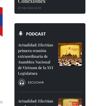
Conexiones"
07/08/2026 03:08
PODCAST
Actualidad: Efectúan
primera reunión
extraordinaria de
Asamblea Nacional
de Vietnam de la XVI
Legislatura
ESCUCHAR
Actualidad: Efectúan
30