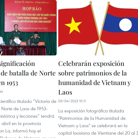
ignificación
Celebrarán exposición
 de batalla de Norte
sobre patrimonios de la
en 1953
humanidad de Vietnam y
Laos
44
ientífico titulado “Victoria de
05/04/2023 10:11
l Norte de Laos de 1953-
La exposición fotográfica titulada
histórica y lecciones” tendrá
"Patrimonios de la Humanidad de
 abril en la provincia
Vietnam y Laos" se celebrará en la
n La, informó hoy el
capital laosiana de Vientiane del 20 al 