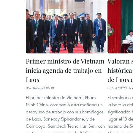
Primer ministro de Vietnam
Valoran s
inicia agenda de trabajo en
histórica
Laos
de Laos 
05/04/2023 05:10
05/04/2023 07:
El primer ministro de Vietnam, Pham
El seminario c
Minh Chinh, compartió esta mañana un
la batalla de
desayuno de trabajo con sus homólogos
significación 
de Laos, Sonexay Siphandone, y de
lugar el 13 de
Camboya, Samdech Techo Hun Sen, con
norteña de So