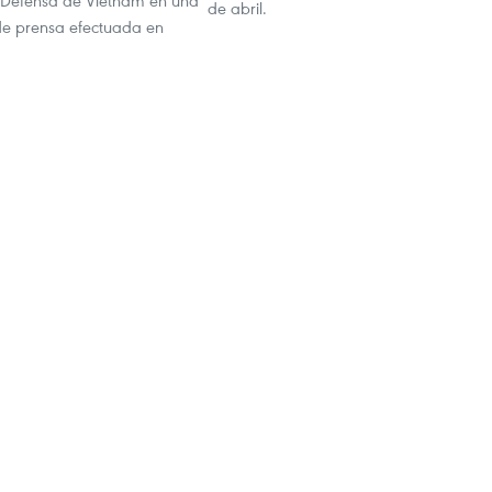
e Defensa de Vietnam en una
de abril.
de prensa efectuada en