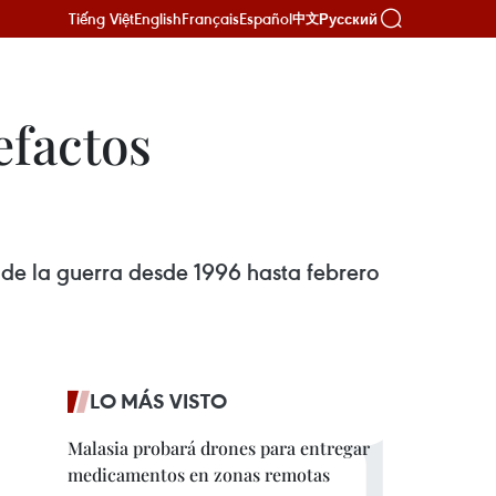
Tiếng Việt
English
Français
Español
Русский
中文
efactos
s
 de la guerra desde 1996 hasta febrero
LO MÁS VISTO
Malasia probará drones para entregar
medicamentos en zonas remotas