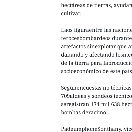
hectáreas de tierras, ayuda
cultivar.
Laos figuraentre las nacion
ferocesbombardeos durante 
artefactos sinexplotar que 
dañando y afectando losmedi
de la tierra para laproducci
socioeconómico de este país
Segúnencuestas no técnicas 
709aldeas y sondeos técnico
seregistran 174 mil 638 hect
bombas deracimo.
PadeumphoneSonthany, vicem