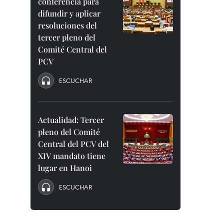
conferencia para
difundir y aplicar
resoluciones del
tercer pleno del
Comité Central del
PCV
ESCUCHAR
Actualidad: Tercer
pleno del Comité
Central del PCV del
XIV mandato tiene
lugar en Hanoi
ESCUCHAR