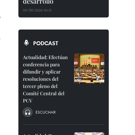
desarrollo
05/08/2026 04:31
o
o
PODCAST
Actualidad: Efectúan
conferencia para
difundir y aplicar
resoluciones del
tercer pleno del
Comité Central del
PCV
ESCUCHAR