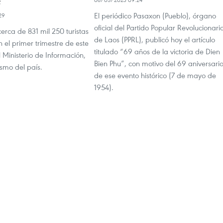
e
El periódico Pasaxon (Pueblo), órgano
29
oficial del Partido Popular Revolucionari
cerca de 831 mil 250 turistas
de Laos (PPRL), publicó hoy el artículo
n el primer trimestre de este
titulado “69 años de la victoria de Dien
 Ministerio de Información,
Bien Phu”, con motivo del 69 aniversari
ismo del país.
de ese evento histórico (7 de mayo de
1954).