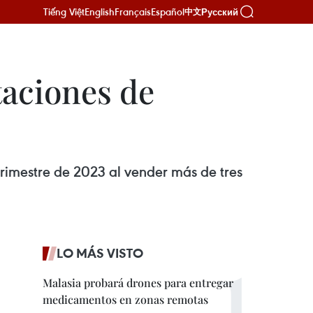
Tiếng Việt
English
Français
Español
Русский
中文
taciones de
trimestre de 2023 al vender más de tres
LO MÁS VISTO
Malasia probará drones para entregar
medicamentos en zonas remotas