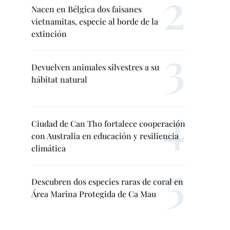
Nacen en Bélgica dos faisanes
vietnamitas, especie al borde de la
extinción
Devuelven animales silvestres a su
hábitat natural
Ciudad de Can Tho fortalece cooperación
con Australia en educación y resiliencia
climática
Descubren dos especies raras de coral en
Área Marina Protegida de Ca Mau