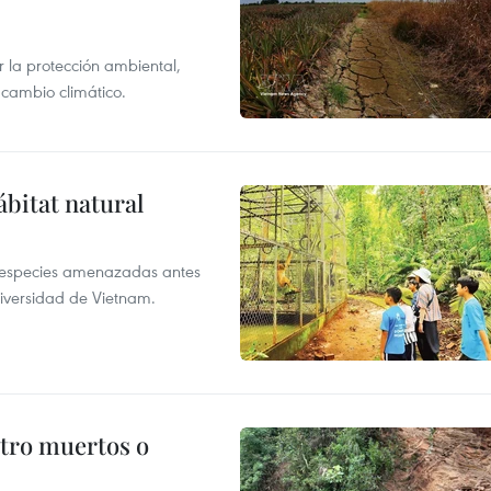
 la protección ambiental,
 cambio climático.
ábitat natural
a especies amenazadas antes
diversidad de Vietnam.
atro muertos o