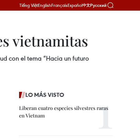
Tiếng Việt
English
Français
Español
Русский
中文
es vietnamitas
ud con el tema “Hacia un futuro
LO MÁS VISTO
Liberan cuatro especies silvestres raras
en Vietnam