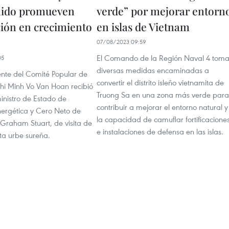
nido promueven
verde” por mejorar entorn
ión en crecimiento
en islas de Vietnam
07/08/2023 09:59
El Comando de la Región Naval 4 tom
05
diversas medidas encaminadas a
ente del Comité Popular de
convertir el distrito isleño vietnamita de
i Minh Vo Van Hoan recibió
Truong Sa en una zona más verde para
inistro de Estado de
contribuir a mejorar el entorno natural y
ergética y Cero Neto de
la capacidad de camuflar fortificacione
 Graham Stuart, de visita de
e instalaciones de defensa en las islas.
ta urbe sureña.