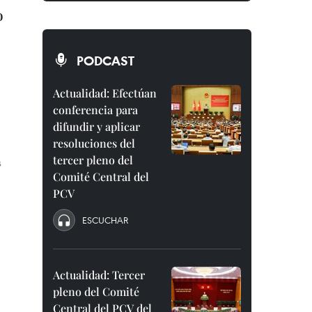
o
PODCAST
a
Actualidad: Efectúan
conferencia para
difundir y aplicar
resoluciones del
tercer pleno del
s
Comité Central del
PCV
ESCUCHAR
Actualidad: Tercer
pleno del Comité
Central del PCV del