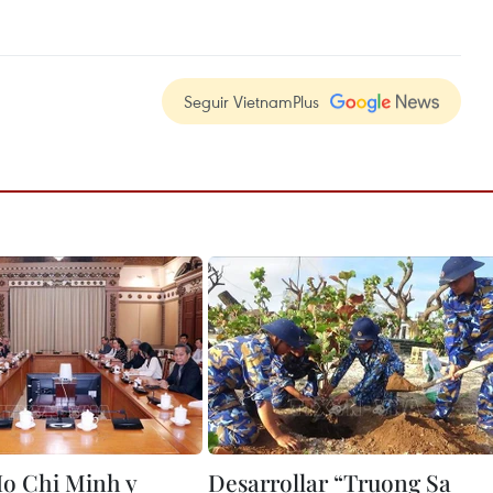
Seguir VietnamPlus
o Chi Minh y
Desarrollar “Truong Sa