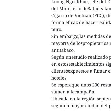
Luong NgocKhue, jefe del 
del Ministerio deSalud y ta
Cigarro de Vietnam(FCC), di
forma eficaz de hacerrealid
puro.
Sin embargo,las medidas deb
mayoría de lospropietarios 
antitabaco.
Según unestudio realizado p
en estosestablecimientos sig
clientesexpuestos a fumar en
hoteles.
Se esperaque unos 200 restau
sumen a lacampaña.
Ubicada en la región septent
segunda mayor ciudad del p