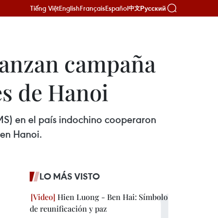
Tiếng Việt
English
Français
Español
Русский
中文
 lanzan campaña
es de Hanoi
MS) en el país indochino cooperaron
 en Hanoi.
LO MÁS VISTO
Hien Luong - Ben Hai: Símbolo
de reunificación y paz