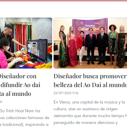
iseñador con
Diseñador busca promover
difundir Ao dai
belleza del Ao Dai al mund
ta al mundo
23/07/2023 11:16
En Viena, una capital de la música y la
00
cultura, vive un austriaco de origen
 Do Trinh Hoai Nam ha
vietnamita que durante mucho tiempo 
sas colecciones famosas de
perseguido de manera silenciosa y
a tradicional), inspirando a