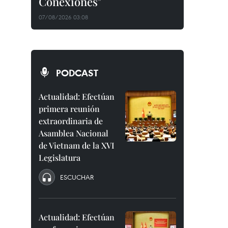
Conexiones"
07/08/2026 03:08
PODCAST
Actualidad: Efectúan
primera reunión
extraordinaria de
Asamblea Nacional
de Vietnam de la XVI
Legislatura
ESCUCHAR
Actualidad: Efectúan