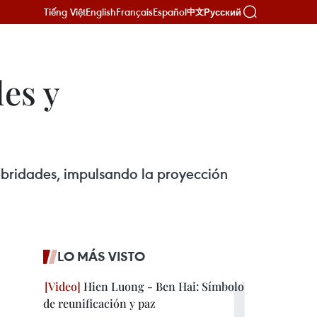
Tiếng Việt
English
Français
Español
Русский
中文
es y
ebridades, impulsando la proyección
LO MÁS VISTO
Hien Luong - Ben Hai: Símbolo
de reunificación y paz