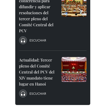
conferencia para
difundir y aplicar
resoluciones del
tercer pleno del
Comité Central del
PCV
ESCUCHAR
Actualidad: Tercer
pleno del Comité
Central del PCV del
XIV mandato tiene
lugar en Hanoi
ESCUCHAR