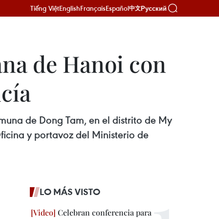
Tiếng Việt
English
Français
Español
Русский
中文
na de Hanoi con
cía
omuna de Dong Tam, en el distrito de My
icina y portavoz del Ministerio de
LO MÁS VISTO
Celebran conferencia para