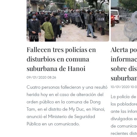
Fallecen tres policías en
Alerta po
disturbios en comuna
informac
suburbana de Hanoi
sobre di
suburban
09/01/2020 08:26
Cuatro personas fallecieron y una resultó
10/01/2020 10:0
herida hoy en el caso de alteración del
La policía d
orden público en la comuna de Dong
los pobladore
Tam, en el distrito de My Duc, en Hanoi,
ante las info
anunció el Ministerio de Seguridad
divulgadas en
Pública en un comunicado.
de comunicac
recientes dis