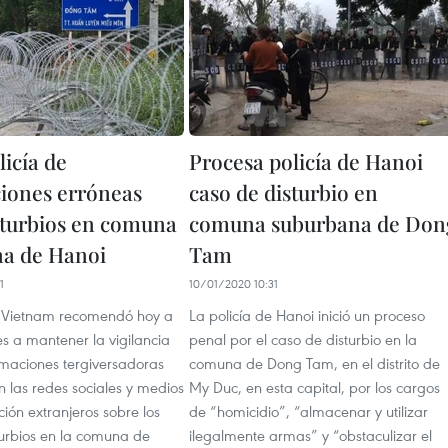
licía de
Procesa policía de Hanoi
iones erróneas
caso de disturbio en
sturbios en comuna
comuna suburbana de Don
a de Hanoi
Tam
1
10/01/2020 10:31
e Vietnam recomendó hoy a
La policía de Hanoi inició un proceso
s a mantener la vigilancia
penal por el caso de disturbio en la
rmaciones tergiversadoras
comuna de Dong Tam, en el distrito de
 las redes sociales y medios
My Duc, en esta capital, por los cargos
ión extranjeros sobre los
de “homicidio”, “almacenar y utilizar
turbios en la comuna de
ilegalmente armas” y “obstaculizar el