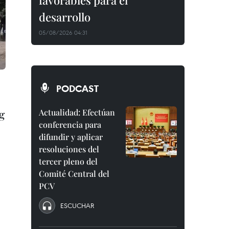
favorables para el
desarrollo
05/08/2026 04:31
PODCAST
g
Actualidad: Efectúan
conferencia para
difundir y aplicar
resoluciones del
tercer pleno del
Comité Central del
PCV
ESCUCHAR