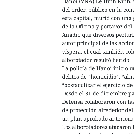
Hanoi (VNA) Le Dinh Kinh, u
del orden público en la com
esta capital, murió con una
de la Oficina y portavoz de
Añadió que diversos pertur
autor principal de las accio
víspera, el cual también cob
alborotador resultó herido.
La policía de Hanoi inició u
delitos de “homicidio”, “al
“obstaculizar el ejercicio d
Desde el 31 de diciembre pa
Defensa colaboraron con la
de protección alrededor de
un plan aprobado anterior
Los alborotadores atacaron l