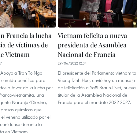
n Francia la lucha
Vietnam felicita a nueva
cia de víctimas de
presidenta de Asamblea
de Vietnam
Nacional de Francia
7
29/06/2022 12:34
 Apoyo a Tran To Nga
El presidente del Parlamento vietnamita
 comida benéfica para
Vuong Dinh Hue, envió hoy un mensaje
dos a favor de la lucha por
de felicitación a Yaël Braun-Pivet, nueva
a franco-vietnamita, una
titular de la Asamblea Nacional de
Agente Naranja/Dioxina,
Francia para el mandato 2022-2027.
mpresas químicas que
 el veneno utilizado por el
dounidense durante la
da en Vietnam.