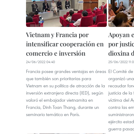
Vietnam y Francia por
Apoyan e
intensificar cooperación en
por justi
comercio e inversión
dioxina 
24/06/2022 04:40
25/06/2022 11:0
Francia posee grandes ventajas en áreas
El Comité de
que también son prioritarias para
organizó una
Vietnam en su política de atracción de la
recaudar fon
inversión extranjera directa (IED), según
justicia de l
valoró el embajador vietnamita en
víctima del 
Francia, Dinh Toan Thang, durante un
contra las e
seminario temático en París.
suministraron
ejército esta
guerra pasa