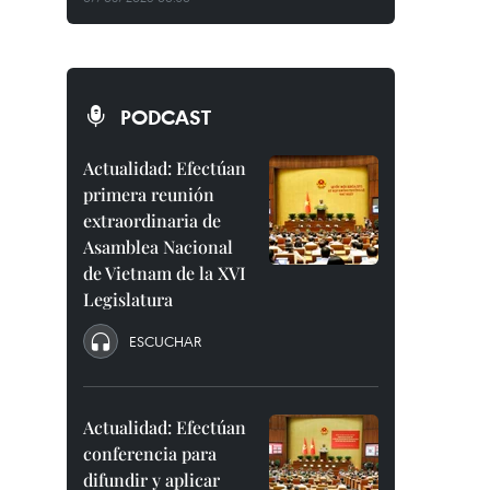
PODCAST
Actualidad: Efectúan
primera reunión
extraordinaria de
Asamblea Nacional
de Vietnam de la XVI
Legislatura
ESCUCHAR
Actualidad: Efectúan
conferencia para
difundir y aplicar